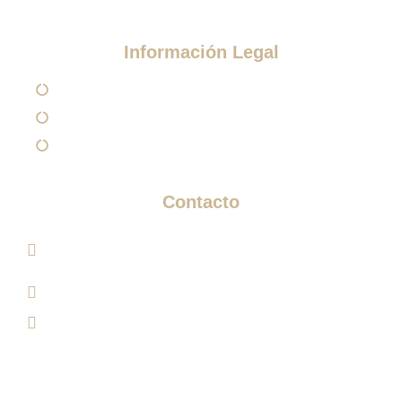
Información Legal
Aviso Legal
Política de Privacidad
Política de Cookies
Contacto
Paseo de los Sauces 213, Pl. Géminis, 1, Bajo 1
Edificio, 04720 Aguadulce, Almería​
info@clinicaesteticamariarios.com
950 62 92 67 / 615 95 20 23
Clínica de Medicina Estética María Ríos. Todos los Derechos