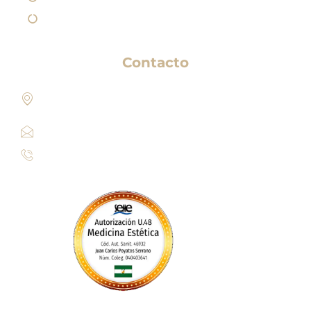
Política de Cookies
Contacto
Paseo de los Sauces 213, Pl. Géminis, 1, Bajo 1
Edificio, 04720 Aguadulce, Almería​
info@clinicaesteticamariarios.com
950 62 92 67 / 615 95 20 23