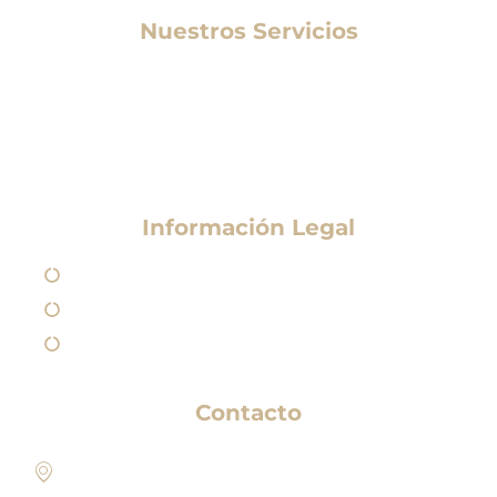
Nuestros Servicios
Medicina Estética
Tratamientos Estéticos
Otros Tratamientos
Información Legal
Aviso Legal
Política de Privacidad
Política de Cookies
Contacto
Paseo de los Sauces 213, Pl. Géminis, 1, Bajo 1
Edificio, 04720 Aguadulce, Almería​