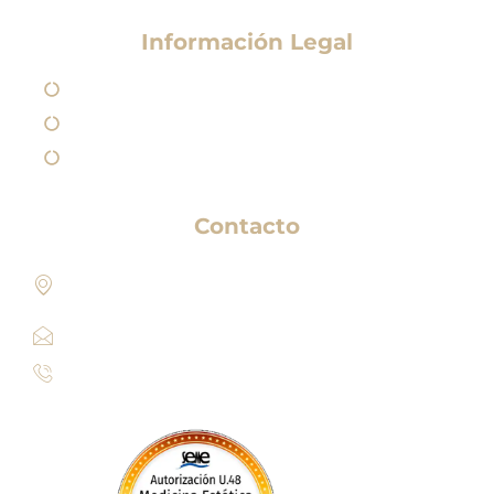
Información Legal
Aviso Legal
Política de Privacidad
Política de Cookies
Contacto
Paseo de los Sauces 213, Pl. Géminis, 1, Bajo 1
Edificio, 04720 Aguadulce, Almería​
info@clinicaesteticamariarios.com
950 62 92 67 / 615 95 20 23