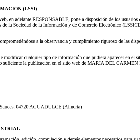
MACIÓN (LSSI)
adelante RESPONSABLE, pone a disposición de los usuarios el pre
ios de la Sociedad de la Información y de Comercio Electrónico (LSSICE
omprometiéndose a la observancia y cumplimiento riguroso de las dispos
r cualquier tipo de información que pudiera aparecer en el sitio w
e como suficiente la publicación en el sitio web de MARÍA DEL CA
e los Sauces, 04720 AGUADULCE (Almería)
USTRIAL
ogramación, edición, compilación y demás elementos necesarios para su f