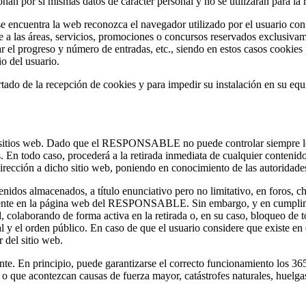
onan por sí mismas datos de carácter personal y no se utilizarán para la
e encuentra la web reconozca el navegador utilizado por el usuario con 
 a las áreas, servicios, promociones o concursos reservados exclusivamen
ar el progreso y número de entradas, etc., siendo en estos casos cookies
o del usuario.
ertado de la recepción de cookies y para impedir su instalación en su equ
ros sitios web. Dado que el RESPONSABLE no puede controlar siempre los
En todo caso, procederá a la retirada inmediata de cualquier contenido 
edirección a dicho sitio web, poniendo en conocimiento de las autoridad
 almacenados, a título enunciativo pero no limitativo, en foros, chat
iente en la página web del RESPONSABLE. Sin embargo, y en cumplimie
d, colaborando de forma activa en la retirada o, en su caso, bloqueo de 
al y el orden público. En caso de que el usuario considere que existe en
r del sitio web.
ente. En principio, puede garantizarse el correcto funcionamiento los
, o que acontezcan causas de fuerza mayor, catástrofes naturales, huelg