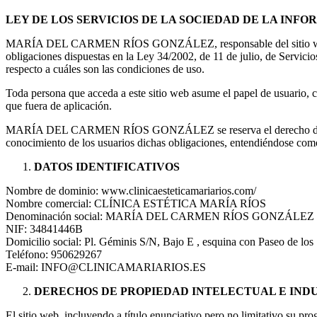
LEY DE LOS SERVICIOS DE LA SOCIEDAD DE LA INFOR
MARÍA DEL CARMEN RÍOS GONZÁLEZ, responsable del sitio web, en 
obligaciones dispuestas en la Ley 34/2002, de 11 de julio, de Servic
respecto a cuáles son las condiciones de uso.
Toda persona que acceda a este sitio web asume el papel de usuario, c
que fuera de aplicación.
MARÍA DEL CARMEN RÍOS GONZÁLEZ se reserva el derecho de modifica
conocimiento de los usuarios dichas obligaciones, entendiéndos
DATOS IDENTIFICATIVOS
Nombre de dominio: www.clinicaesteticamariarios.com/
Nombre comercial: CLÍNICA ESTÉTICA MARÍA RÍOS
Denominación social: MARÍA DEL CARMEN RÍOS GONZÁLEZ
NIF: 34841446B
Domicilio social: Pl. Géminis S/N, Bajo E , esquina con Paseo d
Teléfono: 950629267
E-mail: INFO@CLINICAMARIARIOS.ES
DERECHOS DE PROPIEDAD INTELECTUAL E IND
El sitio web, incluyendo a título enunciativo pero no limitativo su pr