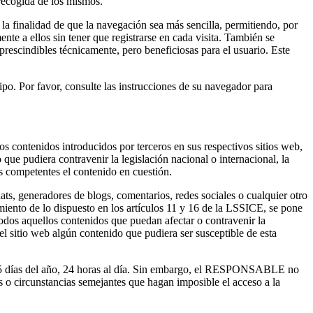
 recogida de los mismos.
la finalidad de que la navegación sea más sencilla, permitiendo, por
te a ellos sin tener que registrarse en cada visita. También se
 prescindibles técnicamente, pero beneficiosas para el usuario. Este
ipo. Por favor, consulte las instrucciones de su navegador para
 contenidos introducidos por terceros en sus respectivos sitios web,
que pudiera contravenir la legislación nacional o internacional, la
es competentes el contenido en cuestión.
s, generadores de blogs, comentarios, redes sociales o cualquier otro
nto de lo dispuesto en los artículos 11 y 16 de la LSSICE, se pone
todos aquellos contenidos que puedan afectar o contravenir la
 el sitio web algún contenido que pudiera ser susceptible de esta
 365 días del año, 24 horas al día. Sin embargo, el RESPONSABLE no
as o circunstancias semejantes que hagan imposible el acceso a la