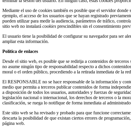
terminar la sesión del usuario. En ningún caso, estas cookies proporci
Mediante el uso de cookies también es posible que el servidor donde s
ejemplo, el acceso de los usuarios que se hayan registrado previamente
pueden utilizar para medir la audiencia, parámetros de tráfico, control
sitio web no instalará
cookies
prescindibles sin el consentimiento previ
El usuario tiene la posibilidad de configurar su navegador para ser al
ampliar esta información.
Política de enlaces
Desde el sitio web, es posible que se redirija a contenidos de terce
no asume ningún tipo de responsabilidad respecto a dichos contenidos. 
moral o el orden público, procediendo a la retirada inmediata de la r
El RESPONSABLE no se hace responsable de la información y contenidos
medio que permita a terceros publicar contenidos de forma independ
a disposición de todos los usuarios, autoridades y fuerzas de segurida
legislación nacional o internacional, los derechos de terceros o la mor
clasificación, se ruega lo notifique de forma inmediata al administrado
Este sitio web se ha revisado y probado para que funcione correctam
descarta la posibilidad de que existan ciertos errores de programación
página web.