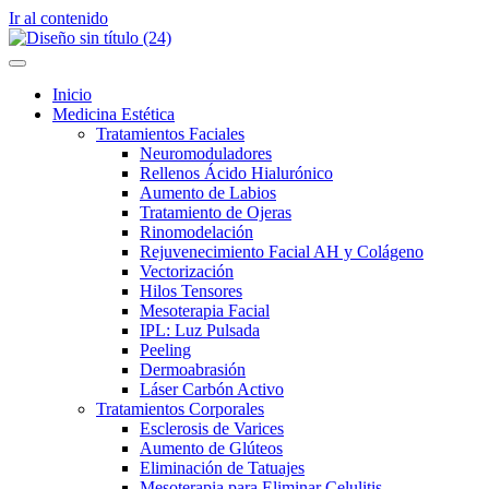
Ir al contenido
Inicio
Medicina Estética
Tratamientos Faciales
Neuromoduladores
Rellenos Ácido Hialurónico
Aumento de Labios
Tratamiento de Ojeras
Rinomodelación
Rejuvenecimiento Facial AH y Colágeno
Vectorización
Hilos Tensores
Mesoterapia Facial
IPL: Luz Pulsada
Peeling
Dermoabrasión
Láser Carbón Activo
Tratamientos Corporales
Esclerosis de Varices
Aumento de Glúteos
Eliminación de Tatuajes
Mesoterapia para Eliminar Celulitis