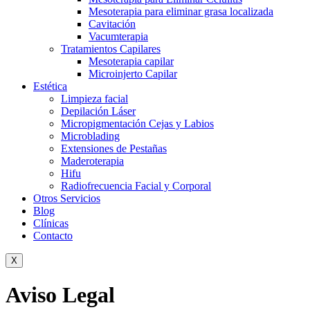
Mesoterapia para eliminar grasa localizada
Cavitación
Vacumterapia
Tratamientos Capilares
Mesoterapia capilar
Microinjerto Capilar
Estética
Limpieza facial
Depilación Láser
Micropigmentación Cejas y Labios
Microblading
Extensiones de Pestañas
Maderoterapia
Hifu
Radiofrecuencia Facial y Corporal
Otros Servicios
Blog
Clínicas
Contacto
X
Aviso Legal