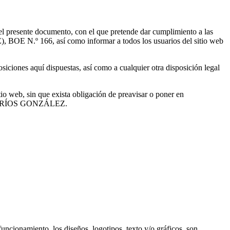
sente documento, con el que pretende dar cumplimiento a las
), BOE N.º 166, así como informar a todos los usuarios del sitio web
iciones aquí dispuestas, así como a cualquier otra disposición legal
eb, sin que exista obligación de preavisar o poner en
RMEN RÍOS GONZÁLEZ.
uncionamiento, los diseños, logotipos, texto y/o gráficos, son