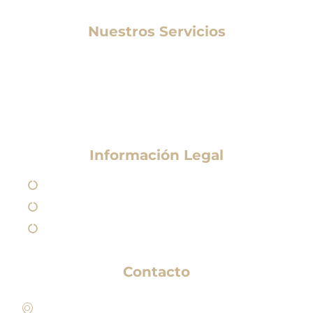
Nuestros Servicios
Medicina Estética
Tratamientos Estéticos
Otros Tratamientos
Información Legal
Aviso Legal
Política de Privacidad
Política de Cookies
Contacto
Paseo de los Sauces 213, Pl. Géminis, 1, Bajo 1