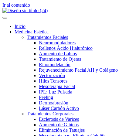
Ir al contenido
Inicio
Medicina Estética
Tratamientos Faciales
Neuromoduladores
Rellenos Ácido Hialurónico
Aumento de Labios
Tratamiento de Ojeras
Rinomodelación
Rejuvenecimiento Facial AH y Colágeno
Vectorización
Hilos Tensores
Mesoterapia Facial
IPL: Luz Pulsada
Peeling
Dermoabrasión
Láser Carbón Activo
Tratamientos Corporales
Esclerosis de Varices
Aumento de Glúteos
Eliminación de Tatuajes
Mesoterapia para Eliminar Celulitis