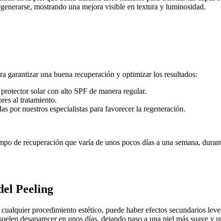
egenerarse, mostrando una mejora visible en textura y luminosidad.
ara garantizar una buena recuperación y optimizar los resultados:
 protector solar con alto SPF de manera regular.
res al tratamiento.
as por nuestros especialistas para favorecer la regeneración.
mpo de recuperación que varía de unos pocos días a una semana, durante
del Peeling
n cualquier procedimiento estético, puede haber efectos secundarios lev
 suelen desaparecer en unos días, dejando paso a una piel más suave y u