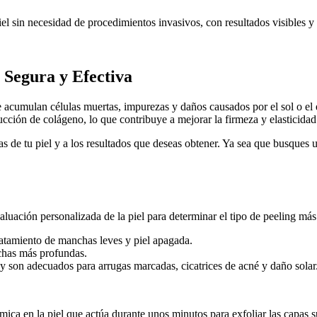
el sin necesidad de procedimientos invasivos, con resultados visibles y
 Segura y Efectiva
 se acumulan células muertas, impurezas y daños causados por el sol o el
cción de colágeno, lo que contribuye a mejorar la firmeza y elasticidad 
icas de tu piel y a los resultados que deseas obtener. Ya sea que busqu
luación personalizada de la piel para determinar el tipo de peeling más 
tratamiento de manchas leves y piel apagada.
chas más profundas.
 y son adecuados para arrugas marcadas, cicatrices de acné y daño solar
mica en la piel que actúa durante unos minutos para exfoliar las capas s