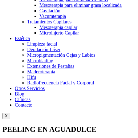
Mesoterapia para eliminar grasa localizada
Cavitación
Vacumterapia
Tratamientos Capilares
Mesoterapia capilar
Microinjerto Capilar
Estética
Limpieza facial
Depilación Láser
Micropigmentación Cejas y Labios
Microblading
Extensiones de Pestañas
Maderoterapia
Hifu
Radiofrecuencia Facial y Corporal
Otros Servicios
Blog
Clínicas
Contacto
X
PEELING EN AGUADULCE