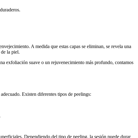
 duraderos.
 envejecimiento. A medida que estas capas se eliminan, se revela una
de la piel.
es una exfoliación suave o un rejuvenecimiento más profundo, contamos
adecuado. Existen diferentes tipos de peelings:
.
uperficiales. Dependiendo del tipo de peeling, la sesión puede durar