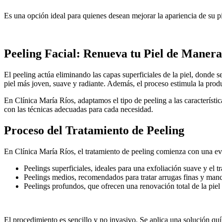
Es una opción ideal para quienes desean mejorar la apariencia de su pi
Peeling Facial: Renueva tu Piel de Manera
El peeling actúa eliminando las capas superficiales de la piel, donde
piel más joven, suave y radiante. Además, el proceso estimula la produ
En Clínica María Ríos, adaptamos el tipo de peeling a las característ
con las técnicas adecuadas para cada necesidad.
Proceso del Tratamiento de Peeling
En Clínica María Ríos, el tratamiento de peeling comienza con una eva
Peelings superficiales, ideales para una exfoliación suave y el 
Peelings medios, recomendados para tratar arrugas finas y man
Peelings profundos, que ofrecen una renovación total de la piel
El procedimiento es sencillo y no invasivo. Se aplica una solución quí