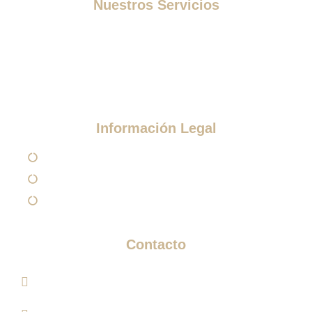
Nuestros Servicios
Medicina Estética
Tratamientos Estéticos
Otros Tratamientos
Información Legal
Aviso Legal
Política de Privacidad
Política de Cookies
Contacto
Paseo de los Sauces 213, Pl. Géminis, 1, Bajo 1
Edificio, 04720 Aguadulce, Almería​