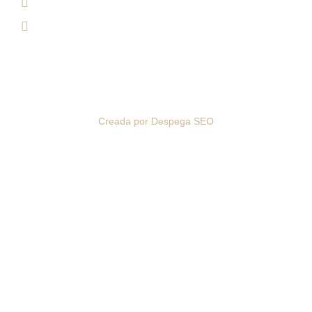
info@clinicaesteticamariarios.com
950 62 92 67 / 615 95 20 23
Clínica de Medicina Estética María Ríos. Todos los Derechos
Reservados © 2026
Creada por Despega SEO