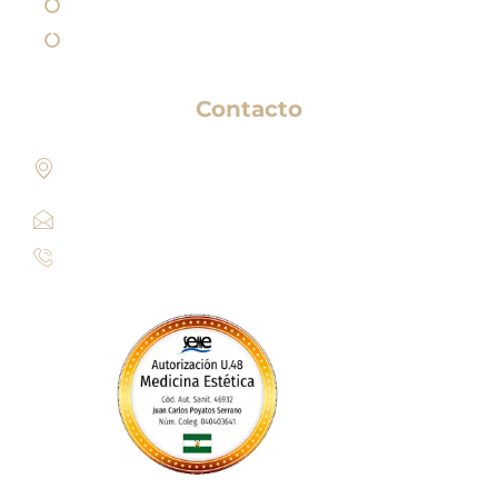
Política de Privacidad
Política de Cookies
Contacto
Paseo de los Sauces 213, Pl. Géminis, 1, Bajo 1
Edificio, 04720 Aguadulce, Almería​
info@clinicaesteticamariarios.com
950 62 92 67 / 615 95 20 23