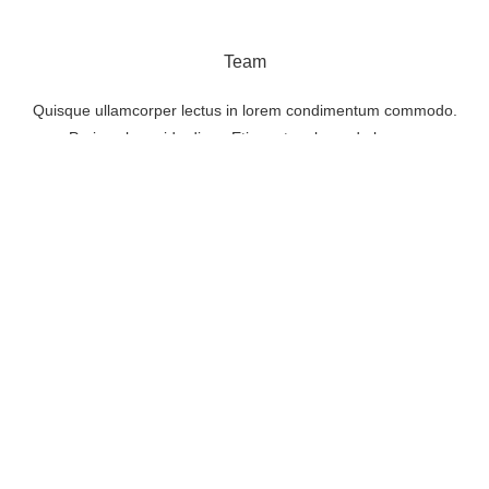
Team
Quisque ullamcorper lectus in lorem condimentum commodo.
Proin vel gravida diam. Etiam et malesuada lorem.