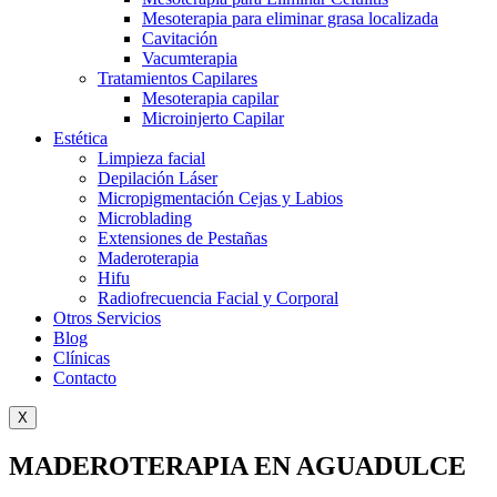
Mesoterapia para eliminar grasa localizada
Cavitación
Vacumterapia
Tratamientos Capilares
Mesoterapia capilar
Microinjerto Capilar
Estética
Limpieza facial
Depilación Láser
Micropigmentación Cejas y Labios
Microblading
Extensiones de Pestañas
Maderoterapia
Hifu
Radiofrecuencia Facial y Corporal
Otros Servicios
Blog
Clínicas
Contacto
X
MADEROTERAPIA EN AGUADULCE