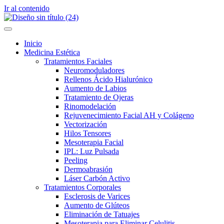
Ir al contenido
Inicio
Medicina Estética
Tratamientos Faciales
Neuromoduladores
Rellenos Ácido Hialurónico
Aumento de Labios
Tratamiento de Ojeras
Rinomodelación
Rejuvenecimiento Facial AH y Colágeno
Vectorización
Hilos Tensores
Mesoterapia Facial
IPL: Luz Pulsada
Peeling
Dermoabrasión
Láser Carbón Activo
Tratamientos Corporales
Esclerosis de Varices
Aumento de Glúteos
Eliminación de Tatuajes
Mesoterapia para Eliminar Celulitis