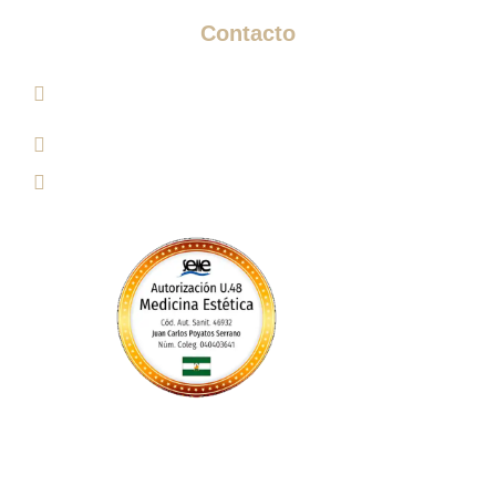
Contacto
Paseo de los Sauces 213, Pl. Géminis, 1, Bajo 1
Edificio, 04720 Aguadulce, Almería​
info@clinicaesteticamariarios.com
950 62 92 67 / 615 95 20 23
Clínica de Medicina Estética María Ríos. Todos los Derechos
Reservados © 2026