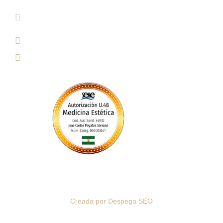
Paseo de los Sauces 213, Pl. Géminis, 1, Bajo 1
Edificio, 04720 Aguadulce, Almería​
info@clinicaesteticamariarios.com
950 62 92 67 / 615 95 20 23
Clínica de Medicina Estética María Ríos. Todos los Derechos
Reservados © 2026
Creada por Despega SEO