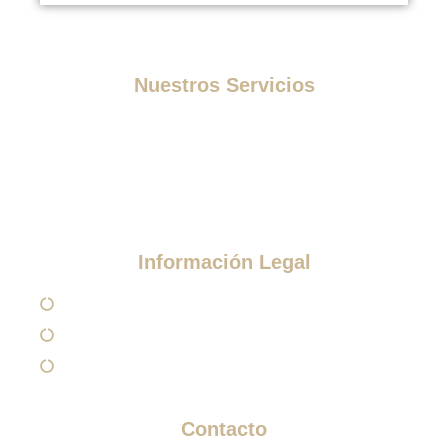
Nuestros Servicios
Medicina Estética
Tratamientos Estéticos
Otros Tratamientos
Información Legal
Aviso Legal
Política de Privacidad
Política de Cookies
Contacto